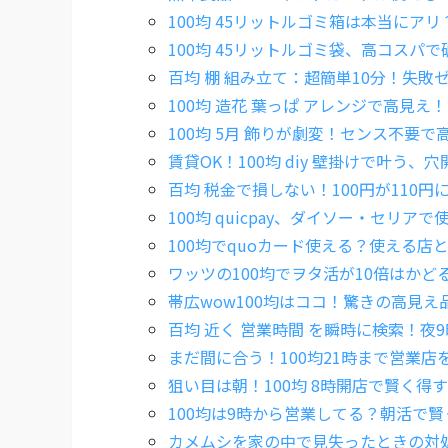
100均 45リットルゴミ箱は本当にア
100均 45リットルゴミ袋、高コスパ
百均 棚 組み立て：超簡単10分！失敗
100均 造花 葉っぱ アレンジで高見え
100均 5月 飾りが劇変！センス不要
賃貸OK！100均 diy 壁掛けで叶う
百均 税金で損しない！100円が110
100均 quicpay、ダイソー・セリ
100均でquoカード使える？使える店
ワッツの100均でヲタ活が10倍はかど
帯広wow100均はココ！驚きの高見え
百均 近く 営業時間 を瞬時に検索！夜
まだ間に合う！100均21時まで営業店
狙い目は朝！100均 8時開店で賢く得
100均は9時から営業してる？朝活で
カメムシを家の中で見失ったときの対処