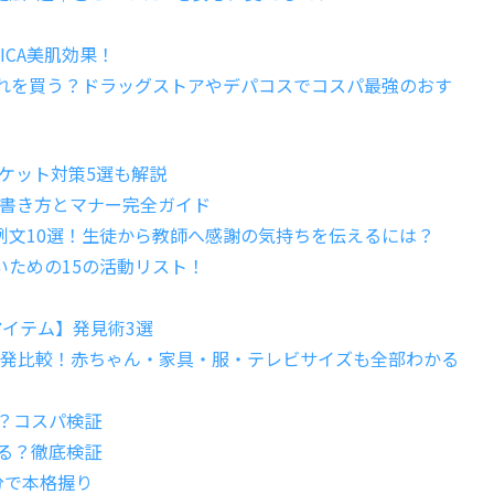
ICA美肌効果！
どれを買う？ドラッグストアやデパコスでコスパ最強のおす
？チケット対策5選も解説
い書き方とマナー完全ガイド
例文10選！生徒から教師へ感謝の気持ちを伝えるには？
ための15の活動リスト！
アイテム】発見術3選
一発比較！赤ちゃん・家具・服・テレビサイズも全部わかる
る？コスパ検証
える？徹底検証
分で本格握り