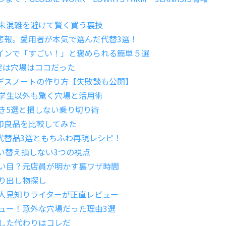
週末混雑を避けて賢く買う裏技
悲報。愛用者が本気で選んだ代替3選！
インで「すごい！」と褒められる簡単５選
実は穴場はココだった
デスノートの作り方【失敗談も公開】
、学生以外も驚く穴場と活用術
べき5選と損しない乗り切り術
印良品を比較してみた
代替品3選ともちふわ再現レシピ！
買い替え損しない3つの視点
狙い目？元店員が明かす裏ワザ時間
り出し物探し
？人見知りライターが正直レビュー
ュー！意外な穴場だった理由3選
した代わりはコレだ