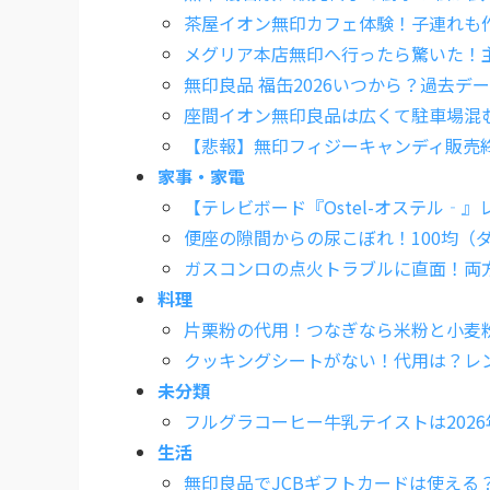
茶屋イオン無印カフェ体験！子連れも
メグリア本店無印へ行ったら驚いた！
無印良品 福缶2026いつから？過去
座間イオン無印良品は広くて駐車場混
【悲報】無印フィジーキャンディ販売
家事・家電
【テレビボード『Ostel-オステル
便座の隙間からの尿こぼれ！100均（
ガスコンロの点火トラブルに直面！両
料理
片栗粉の代用！つなぎなら米粉と小麦
クッキングシートがない！代用は？レ
未分類
フルグラコーヒー牛乳テイストは202
生活
無印良品でJCBギフトカードは使える