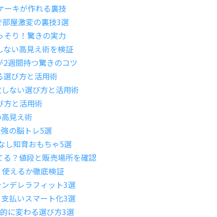
級ケーキが作れる裏技
で部屋激変の裏技3選
っそり！驚きの実力
敗しない高見え術を検証
が2週間持つ驚きのコツ
する選び方と活用術
敗しない選び方と活用術
び方と活用術
の高見え術
最強の脳トレ5選
損なし知育おもちゃ5選
てる？値段と販売場所を確認
？使えるか徹底検証
のシンデレラフィット3選
・支払いスマート化3選
劇的に変わる選び方3選