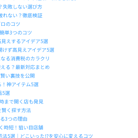
リ？失敗しない選び方
で破れない？徹底検証
ゼロのコツ
！簡単3つのコツ
で高見えするアイデア5選
、穴開けず高見えアイデア5選
円になる消費税のカラクリ
アで使える？最新対応まとめ
と賢い裏技を公開
る！神アイテム5選
品5選
9時まで開く店も発見
を賢く探す方法
する3つの理由
賢く時短！狙い目店舗
法5選｜どこいった!?を安心に変えるコツ