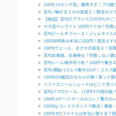
100均 15センチ型」優秀すぎ！プロ
百均 7輪がまさかの高見え！飾るだけ
【検証】百均爪ブラシで爪の汚れがご
ヲタ芸ペンライト 100均で十分？失
百均ピールオフベース！ジェルネイル
100均8号鉢は本当に100円？高見え
100均ヴェール、まさかの高見え！失
百均全身鏡、全身映る？失敗しない選
百均シール帳手作り術！100円で驚き
百均 頭脳パズルで集中力UP！コスパ
100均の0歳児おもちゃが神！買って
リファスニールシェードはどこで売っ
百均17プロケース、110円で代用可能
100均 nゲージ ケースはコレ！驚き
100均qrコードスタンドで解決！集客
100均 4穴ファイルは本当に使える？