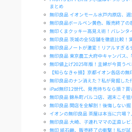
まとめ
無印良品 イオンモール水戸内原店、
無印良品ボールペン黄色、販売終了の
無印くまクッキー高見え術！バレンタ
無印良品 茨城の全5店舗を徹底比較！
無印良品ノートが激変！リアルすぎる
無印良品 東京農工大府中キャンパス
無印値上げ2025年版！主婦が今買う
【知らなきゃ損】京都イオン各店の無
無印良品のナン消えた？私が発掘した
iPad無印12世代、発売待ちなら損？
無印良品 錦糸町パルコ店、週末こそ
無印良品 関店を全解剖！後悔しない掘
イオンの無印良品 茶屋は本当に穴場
無印良品 大崎、子連れママの正直レビ
無印 紙石鹸、販売終了の衝撃！私が試