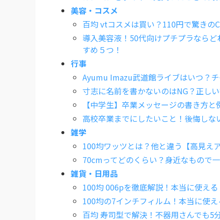
美容・コスメ
百均 vtコスメは買い？110円で驚きのC
導入美容液！50代向けプチプラなら
すめ５つ！
行事
Ayumu Imazu武道館ライブはいつ
寸志に名前を書かないのはNG？正し
【中学生】卒業メッセージの書き方と
高校卒業までにしたいこと！後悔しない
雑学
100均ワッツとは？他と違う【高見え
70cmってどのくらい？身近なもので
雑貨・日用品
100均 006pを徹底解説！本当に使え
100均の7インチフィルム！本当に使
百均 寿司型で解決！不器用さんでも5