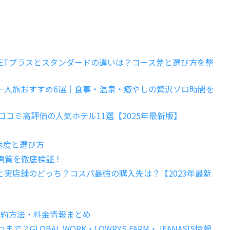
UFFETプラスとスタンダードの違いは？コース差と選び方を整
一人旅おすすめ6選｜食事・温泉・癒やしの贅沢ソロ時間を
口コミ高評価の人気ホテル11選【2025年最新版】
電速度と選び方
？画質を徹底検証！
実店舗のどっち？コスパ最強の購入先は？【2023年最新
予約方法・料金情報まとめ
まで？GLOBAL WORK・LOWRYS FARM・JEANASIS情報