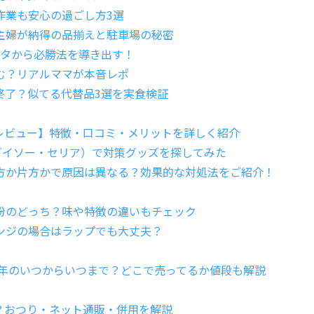
作業も安心の過ごし方3選
主婦が納得の品揃えと駐車場の秘密
データから必勝法を導き出す！
む？リアルママが本音レポ
終了？似てる代替品3選を実食検証
‐』レビュー】特徴・口コミ・メリットを詳しく紹介
ダイソー・セリア）で対策グッズを探してみた
方か片方かで原因は異なる？効果的な対処法をご紹介！
粉のどっち？味や特徴の違いもチェック
ンジの場合はラップでも大丈夫？
6年のいつからいつまで？どこで売ってるか値段も解説
？おつり・ネット通販・併用を解説