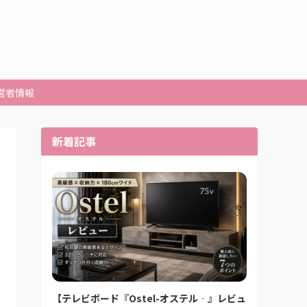
営者情報
新着記事
【テレビボード『Ostel-オステル‐』レビュ