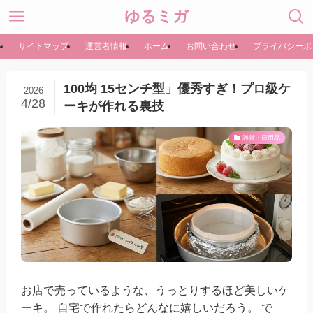
ゆるミガ
ー
サイトマップ
運営者情報
ホーム
お問い合わせ
プライバシーポ
100均 15センチ型」優秀すぎ！プロ級ケ
2026
4/28
ーキが作れる裏技
雑貨・日用品
お店で売っているような、うっとりするほど美しいケ
ーキ。 自宅で作れたらどんなに嬉しいだろう。 で