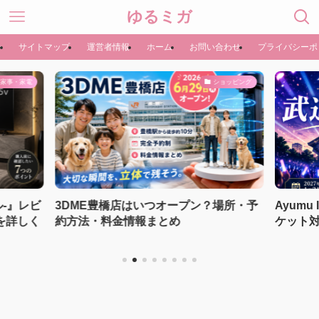
ゆるミガ
ー
サイトマップ
運営者情報
ホーム
お問い合わせ
プライバシーポ
家事・家電
ショッピング
ル‐』レビ
3DME豊橋店はいつオープン？場所・予
Ayum
を詳しく
約方法・料金情報まとめ
ケット対